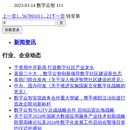
2023-03-14
数字众智
111
上一页
1...
5
6
7
8
9
10
11
...23
下一页
转至第
加载更多
新闻资讯
行业、企业动态
于变局中开新局 打造数字社区产业龙头
喜迎二十大 ，数字众智创新领导数字社区建设新生态
多部门联合发布《关于深入推进智慧社区建设的意见》
中办、国办印发《关于推进实施国家文化数字化战略的
意见》
数字众智实现政务合作重大突破，携手南阳汉冶街道打
造政企联动新标杆
数字众智与AiTV达成战略合作 启动品宣出海战略
关于召开2024年国家大数据应用服务产业技术创新战略
联盟高峰论坛及2024年数字化发展工作启动会暨项目签
约仪式的通知