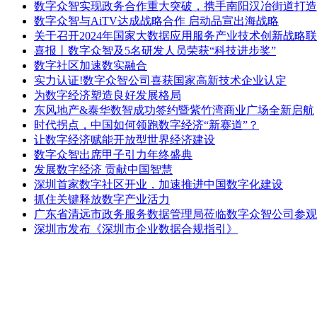
数字众智实现政务合作重大突破，携手南阳汉冶街道打造
数字众智与AiTV达成战略合作 启动品宣出海战略
关于召开2024年国家大数据应用服务产业技术创新战略
喜报丨数字众智及5名研发人员荣获“科技进步奖”
数字社区加速数实融合
实力认证!数字众智公司喜获国家高新技术企业认定
为数字经济塑造良好发展格局
东风地产&泰华数智成功签约暨紫竹湾商业广场全新启航
时代拐点，中国如何领跑数字经济“新赛道”？
让数字经济赋能开放型世界经济建设
数字众智出席甲子引力年终盛典
发展数字经济 贡献中国智慧
深圳首家数字社区开业，加速推进中国数字化建设
抓住关键释放数字产业活力
广东省清远市政务服务数据管理局莅临数字众智公司参观
深圳市发布《深圳市企业数据合规指引》