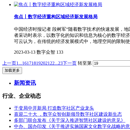
焦点丨数字经济重构区域经济新发展格局
中国经济时报记者 段树军“随着数字技术的快速发展，
者采访时表示，以数字化的知识和信息为核心的数字经济
可云认为，在传统的经济发展模式中，地理空间的限制使
2023-03-13
数字众智
133
上一页
1...
16
17
18
19
20
21
22
...23
下一页
转至第
加载更多
新闻资讯
行业、企业动态
于变局中开新局 打造数字社区产业龙头
喜迎二十大 ，数字众智创新领导数字社区建设新生态
多部门联合发布《关于深入推进智慧社区建设的意见》
中办、国办印发《关于推进实施国家文化数字化战略的意